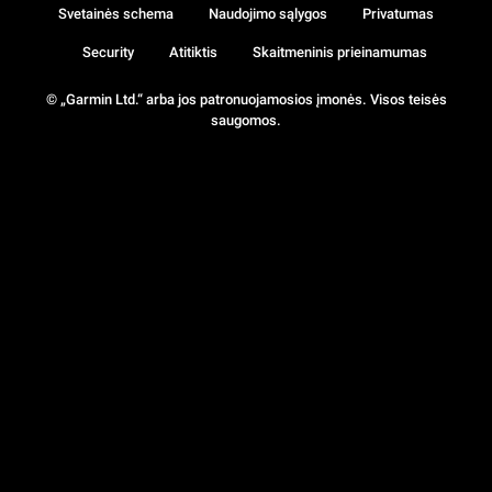
Svetainės schema
Naudojimo sąlygos
Privatumas
Security
Atitiktis
Skaitmeninis prieinamumas
© „Garmin Ltd.“ arba jos patronuojamosios įmonės. Visos teisės
saugomos.