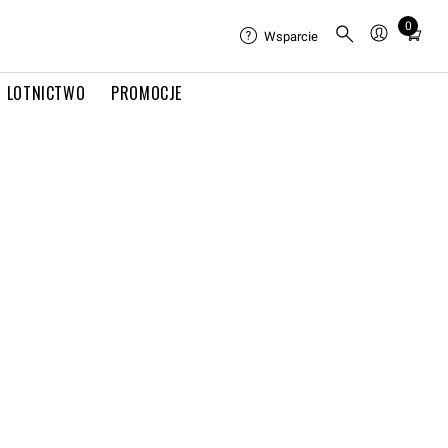
0
Total
Wsparcie
items
in
LOTNICTWO
PROMOCJE
cart:
0