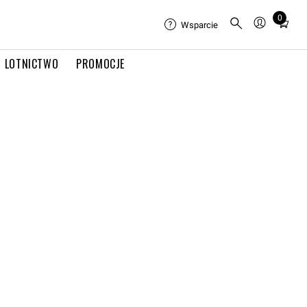
0
Total
Wsparcie
items
in
LOTNICTWO
PROMOCJE
cart:
0