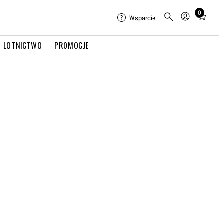
0
Total
Wsparcie
items
in
LOTNICTWO
PROMOCJE
cart:
0