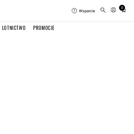
0
Total
Wsparcie
items
in
LOTNICTWO
PROMOCJE
cart:
0