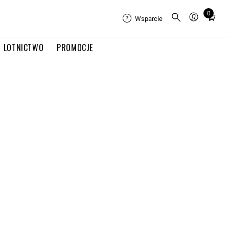
0
Total
Wsparcie
items
in
LOTNICTWO
PROMOCJE
cart:
0