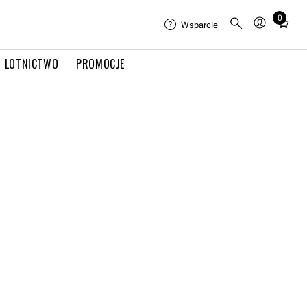
0
Total
Wsparcie
items
in
LOTNICTWO
PROMOCJE
cart:
0