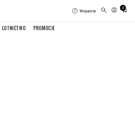
0
Total
Wsparcie
items
in
LOTNICTWO
PROMOCJE
cart:
0