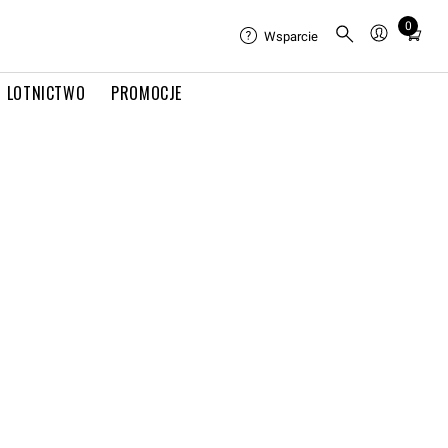
0
Total
Wsparcie
items
in
LOTNICTWO
PROMOCJE
cart:
0