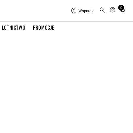
0
Total
Wsparcie
items
in
LOTNICTWO
PROMOCJE
cart:
0