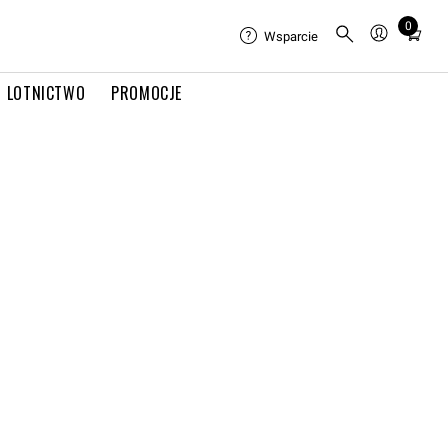
0
Total
Wsparcie
items
in
LOTNICTWO
PROMOCJE
cart:
0