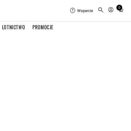
0
Total
Wsparcie
items
in
LOTNICTWO
PROMOCJE
cart:
0