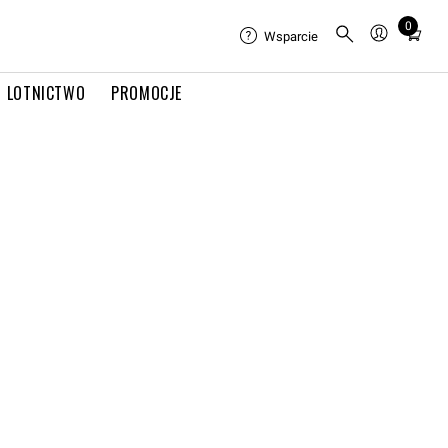
0
Total
Wsparcie
items
in
LOTNICTWO
PROMOCJE
cart:
0