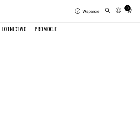
0
Total
Wsparcie
items
in
LOTNICTWO
PROMOCJE
cart:
0