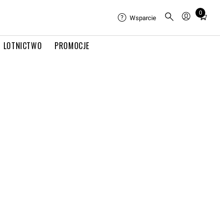
0
Total
Wsparcie
items
in
LOTNICTWO
PROMOCJE
cart:
0