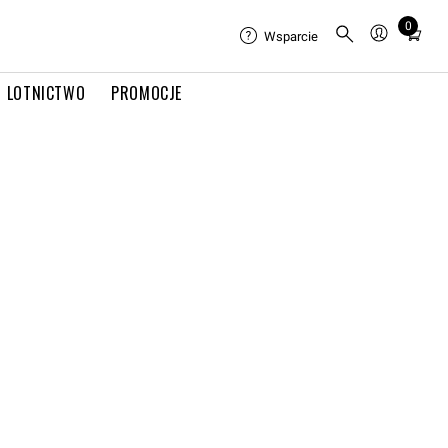
0
Total
Wsparcie
items
in
LOTNICTWO
PROMOCJE
cart:
0