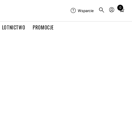
0
Total
Wsparcie
items
in
LOTNICTWO
PROMOCJE
cart:
0