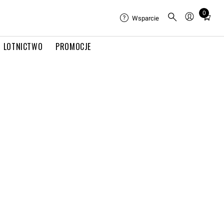
0
Total
Wsparcie
items
in
LOTNICTWO
PROMOCJE
cart:
0