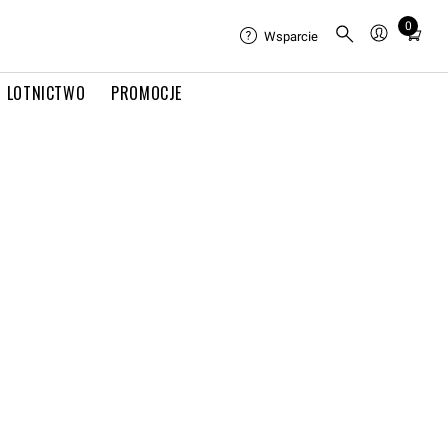
0
Total
Wsparcie
items
in
LOTNICTWO
PROMOCJE
cart:
0