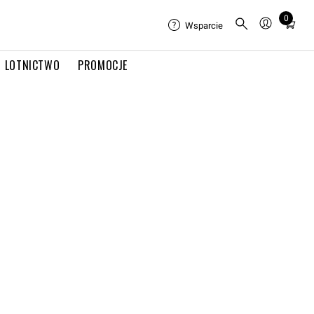
0
Total
Wsparcie
items
in
LOTNICTWO
PROMOCJE
cart:
0