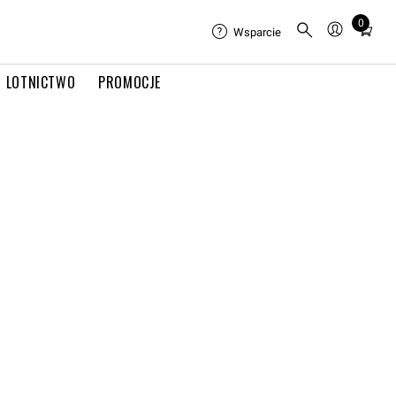
0
Total
Wsparcie
items
in
LOTNICTWO
PROMOCJE
cart:
0