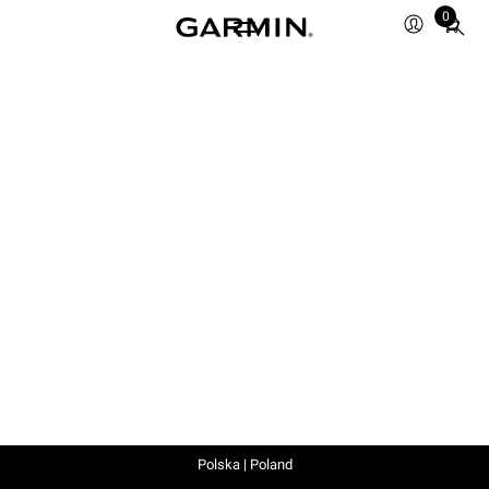
0
Total
items
in
cart:
0
Polska | Poland