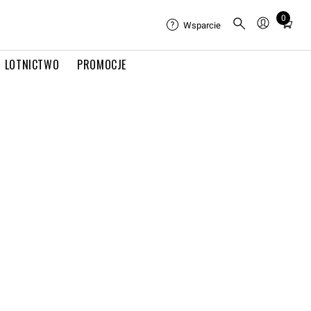
0
Total
Wsparcie
items
in
LOTNICTWO
PROMOCJE
cart:
0