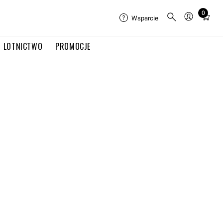
0
Total
Wsparcie
items
in
LOTNICTWO
PROMOCJE
cart:
0