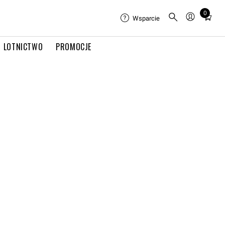
0
Total
Wsparcie
items
in
LOTNICTWO
PROMOCJE
cart:
0