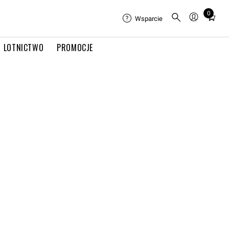
0
Total
Wsparcie
items
in
LOTNICTWO
PROMOCJE
cart:
0