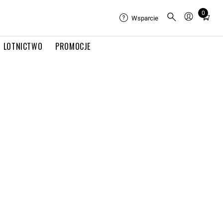
0
Total
Wsparcie
items
in
LOTNICTWO
PROMOCJE
cart:
0