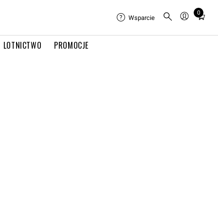
0
Total
Wsparcie
items
in
LOTNICTWO
PROMOCJE
cart:
0