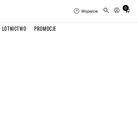
0
Total
Wsparcie
items
in
LOTNICTWO
PROMOCJE
cart:
0