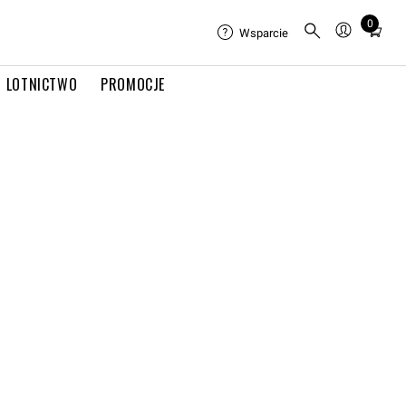
0
Total
Wsparcie
items
in
LOTNICTWO
PROMOCJE
cart:
0