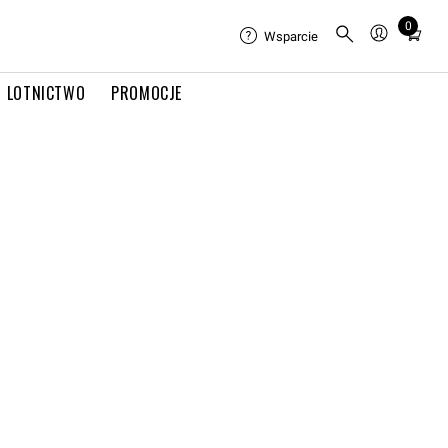
0
Total
Wsparcie
items
in
LOTNICTWO
PROMOCJE
cart:
0