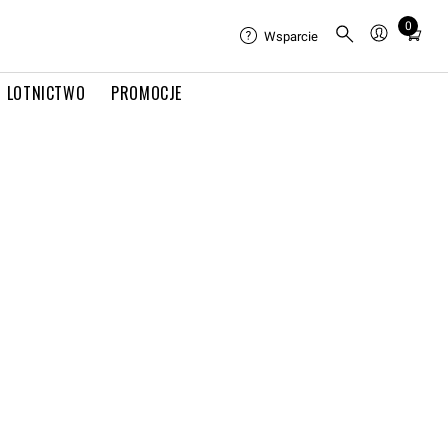
0
Total
Wsparcie
items
in
LOTNICTWO
PROMOCJE
cart:
0