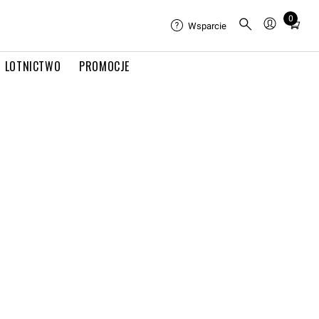
0
Total
Wsparcie
items
in
LOTNICTWO
PROMOCJE
cart:
0