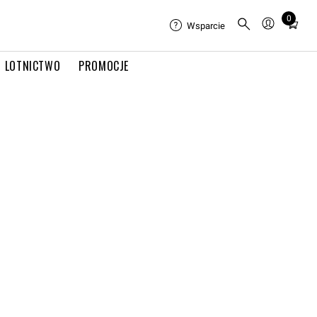
0
Total
Wsparcie
items
in
LOTNICTWO
PROMOCJE
cart:
0