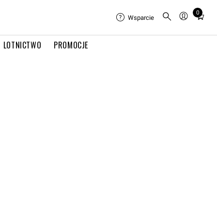
0
Total
Wsparcie
items
in
LOTNICTWO
PROMOCJE
cart:
0