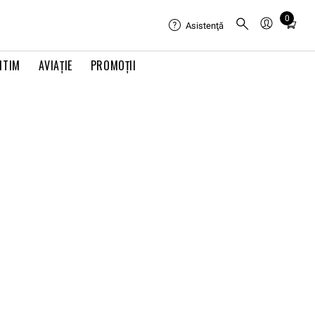
0
Total
Asistenţă
items
in
ITIM
AVIAŢIE
PROMOȚII
cart:
0