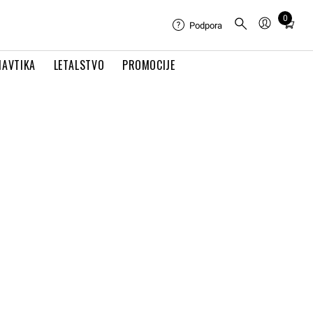
0
Total
Podpora
items
in
NAVTIKA
LETALSTVO
PROMOCIJE
cart:
0