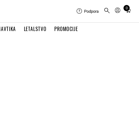
0
Total
Podpora
items
in
NAVTIKA
LETALSTVO
PROMOCIJE
cart:
0