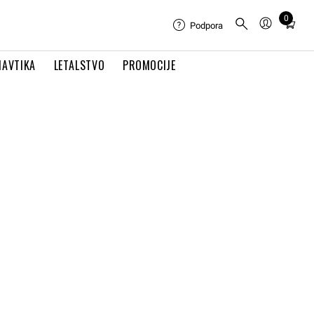
0
Total
Podpora
items
in
NAVTIKA
LETALSTVO
PROMOCIJE
cart:
0