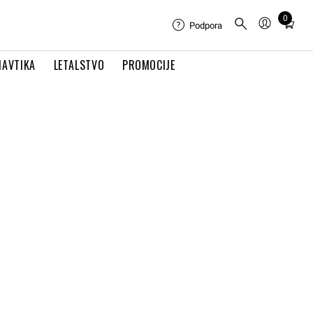
0
Total
Podpora
items
in
NAVTIKA
LETALSTVO
PROMOCIJE
cart:
0