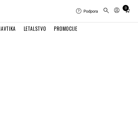
0
Total
Podpora
items
in
NAVTIKA
LETALSTVO
PROMOCIJE
cart:
0