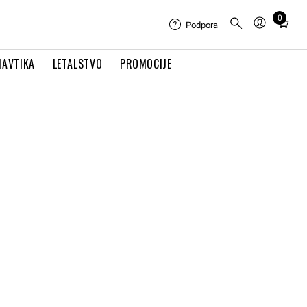
0
Total
Podpora
items
in
NAVTIKA
LETALSTVO
PROMOCIJE
cart:
0