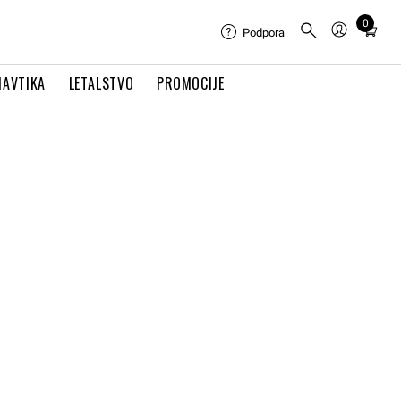
0
Total
Podpora
items
in
NAVTIKA
LETALSTVO
PROMOCIJE
cart:
0