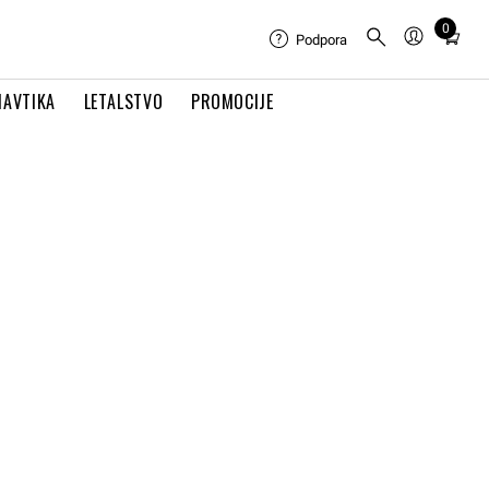
0
Total
Podpora
items
in
NAVTIKA
LETALSTVO
PROMOCIJE
cart:
0