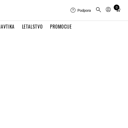
0
Total
Podpora
items
in
NAVTIKA
LETALSTVO
PROMOCIJE
cart:
0