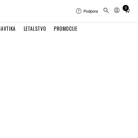
0
Total
Podpora
items
in
NAVTIKA
LETALSTVO
PROMOCIJE
cart:
0