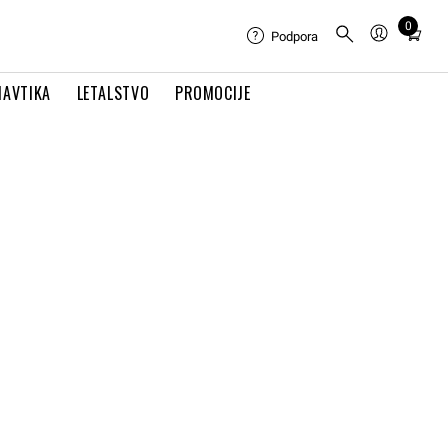
0
Total
Podpora
items
in
NAVTIKA
LETALSTVO
PROMOCIJE
cart:
0