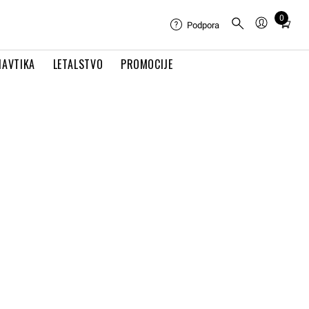
0
Total
Podpora
items
in
NAVTIKA
LETALSTVO
PROMOCIJE
cart:
0