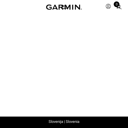
0
Total
items
in
cart:
0
Slovenija | Slovenia