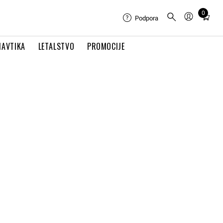
0
Total
Podpora
items
in
NAVTIKA
LETALSTVO
PROMOCIJE
cart:
0